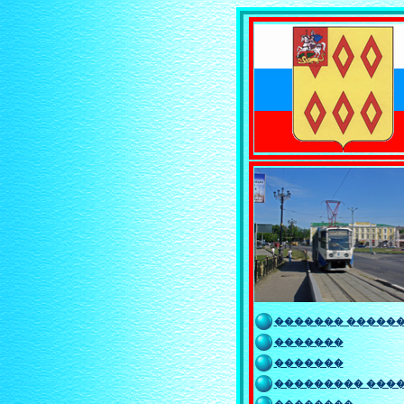
������� �����
�������
�������
��������� ���