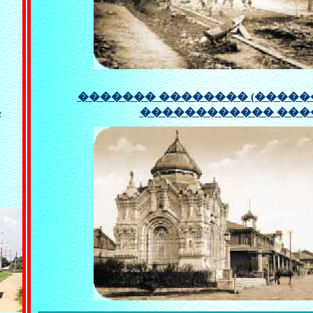
������� �������� (�����
������������ ���
�