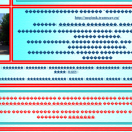
�������������� ������ "�������
http://noginsk.tramway.ru
/
������:
������� ��������
,
���
��������� � ���������
�����:
�����
������ ������
,
���� �������,
����� �������
,
���
��������� ������,
�������
�����
, ������ ��������
��������
�
|
�������
|
�������
|
��������� ������
|
��������
|
���
����
|
BAHN
|
���������
|
�������� �����
|
�����
|
������
|
�����
|
� �
���� ���������� � ����� ��������� ���
�������������� �������������
��������
��� ����� ����� �� ����� ��������� ��� �
��������
�������
.