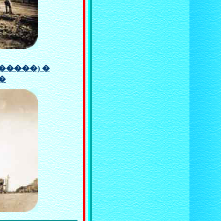
�����) �
�