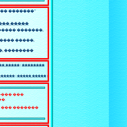
�� �������"
��� �����
���� �������,
���� �����,
�,
��������
�� �����
|
��������
������
|
����� �����
|
���� ���
�.
 ��� �������