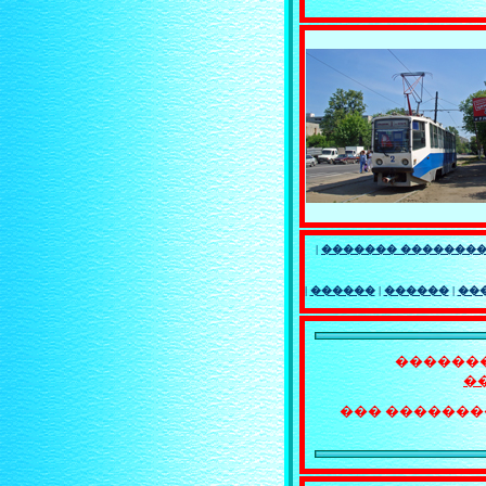
|
������� �������
|
������
|
������
|
��
�������
�
��� �������