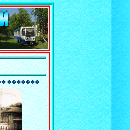
�� �������