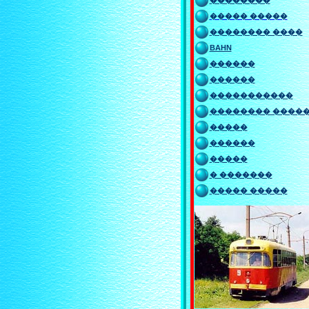
��������
����� �����
�������� ����
BAHN
������
������
�����������
�������� ����
�����
������
�����
� �������
����� �����