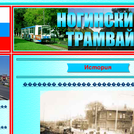
������� ������� ��������
���
���