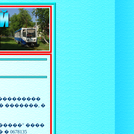
����������
� �������, �
������" ����
� 0678135