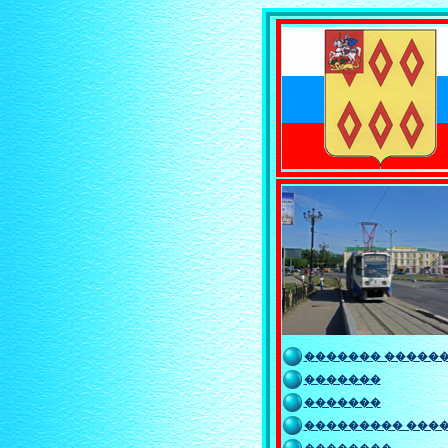
������� �����
�������
�������
��������� ���