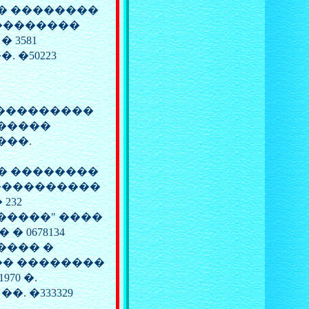
� ��������
��������
 3581
. �50223
����������
������
���.
� ��������
����������
232
������" ����
 � 0678134
���� �
�� ��������
970 �.
�. �333329