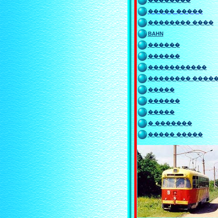
��������
����� �����
�������� ����
BAHN
������
������
�����������
�������� ����
�����
������
�����
� �������
����� �����