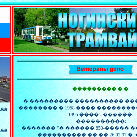
��������� �.�.
� ��������� ���������� �
�������� � 1958 ���� ��������
���
1995 ���� - ������.
����������:
������� "� ������ 850-����� 
���
���������� �� �� 26.02.97 �. � 