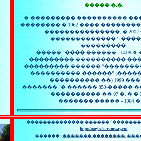
����� �.�.
� ��������� ���������� �
�������� � 1962 ���� �������
���������������, � 2002 
������������� 5 ����
���������:
����� "���� ������" 14.08.86 �. 
��������� ���������� ��
��������� ������ "�������
���������� ������" (����
���������� ��) 1999 ��� �
������� "� ������ 850-����� 
���������� �� 97 �. � � 08
������� ����� - 1984 �
�������������� ������ "�������
http://noginsk.tramway.ru
/
������:
������� ��������
,
���