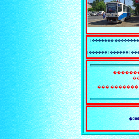
|
������� �������
|
������
|
������
|
��
�������
�
��� �������
�
20