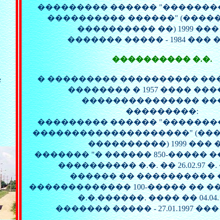
��������� ������ "�������
���������� ������" (����
���������� ��) 1999 ��� �
������� ����� - 1984 ��� ��
���������� �.�.
� ��������� ���������� �
�
�������� � 1957 ���� ��
��������������� ��
���������:
��������� ������ "�������
��������������������" (��
����������) 1999 ��� � 
������� "� ������ 850-����� 
���������� �.�. �� 26.02.97 �. �
������ �� ���������� 
������������� 100-����� �� �
�.�.������. ���� �� 04.04.1
������� ����� - 27.01.1997 ��� �