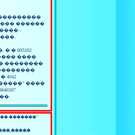
����������
���� ������
���� -
���.
� � 605202
���� ����
� ��������
��������
 4042
������" ����
46507
��.
�� �������"
��� �����