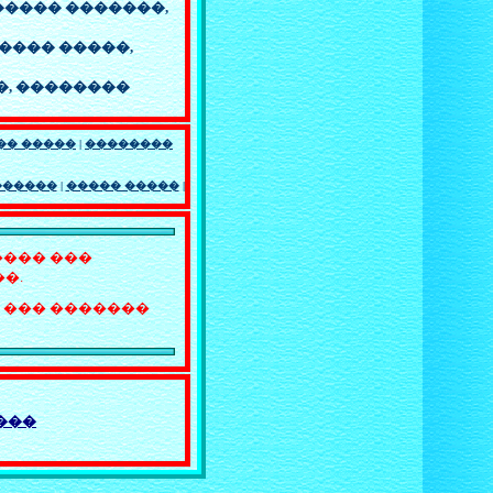
���� �������,
���� �����,
�,
��������
�� �����
|
��������
������
|
����� �����
|
���� ���
�.
 ��� �������
���