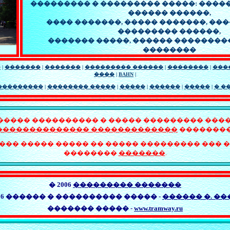
��������� � ���������
�����:
�����
������ ������
,
���� �������,
����� �������
,
���
��������� ������,
�������
�����
, ������ ��������
��������
�
|
�������
|
�������
|
��������� ������
|
��������
|
���
����
|
BAHN
|
���������
|
�������� �����
|
�����
|
������
|
�����
|
� �
���� ���������� � ����� ��������� ���
�������������� �������������
��������
��� ����� ����� �� ����� ��������� ��� �
��������
�������
.
�
200
6
��������� �������
0
6
������ � ���������� ����� -
������ �. ��
������� ����� -
www.tramway.ru